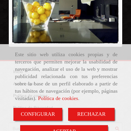
Este sitio web utiliza cookies propias y de
terceros que permiten mejorar la usabilidad de
navegación, analizar el uso de la web y mostrar
Inicio
publicidad relacionada con tus preferencias
sobre la base de un perfil elaborado a partir de
Aviso Legal
tus hábitos de navegación (por ejemplo, páginas
Política de cookies
visitadas).
Política de cookies
.
Política de Privacidad
CONFIGURAR
RECHAZAR