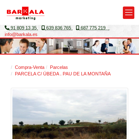
91 809 13 35
639 836 765
687 775 219
info
barkala.es
Compra-Venta
Parcelas
PARCELA C/ ÚBEDA . PAU DE LA MONTAÑA