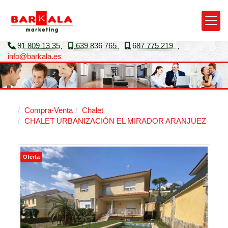
91 809 13 35
639 836 765
687 775 219
info
barkala.es
Compra-Venta
Chalet
CHALET URBANIZACIÓN EL MIRADOR ARANJUEZ
Oferta