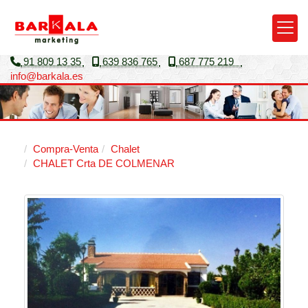
91 809 13 35
639 836 765
687 775 219
info
barkala.es
Compra-Venta
Chalet
CHALET Crta DE COLMENAR