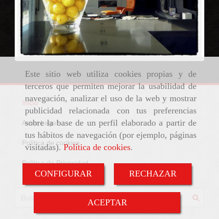
Este sitio web utiliza cookies propias y de
terceros que permiten mejorar la usabilidad de
navegación, analizar el uso de la web y mostrar
Inicio
publicidad relacionada con tus preferencias
sobre la base de un perfil elaborado a partir de
Aviso Legal
tus hábitos de navegación (por ejemplo, páginas
Política de cookies
visitadas).
Política de cookies
.
Política de Privacidad
CONFIGURAR
RECHAZAR
ACEPTAR