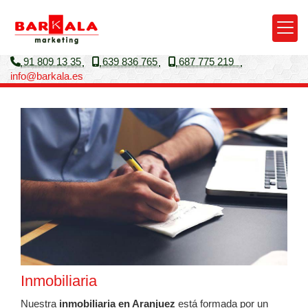
91 809 13 35
639 836 765
687 775 219
info
barkala.es
Inmobiliaria en Aranjuez
Inmobiliaria
Nuestra
inmobiliaria en Aranjuez
está formada por un