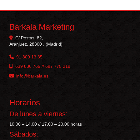
Barkala Marketing
C/ Postas, 82,
Aranjuez
,
28300
,
(Madrid)
91 809 13 35
639 836 765 // 687 775 219
info
barkala.es
Horarios
De lunes a viernes:
10.00 – 14.00 // 17.00 – 20.00 horas
Sábados: