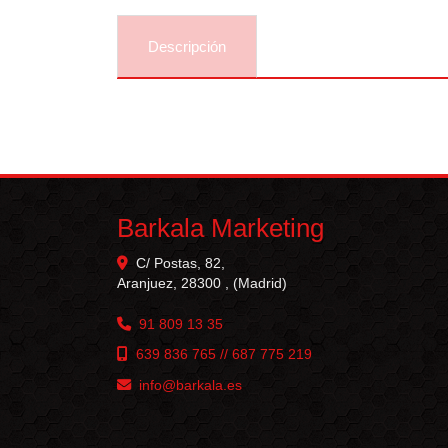
Descripción
Comentarios
Barkala Marketing
C/ Postas, 82,
Aranjuez
,
28300
,
(Madrid)
91 809 13 35
639 836 765 // 687 775 219
info
barkala.es