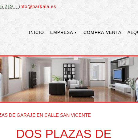
75 219
info
barkala.es
INICIO
EMPRESA
COMPRA-VENTA
ALQ
ZAS DE GARAJE EN CALLE SAN VICENTE
DOS PLAZAS DE