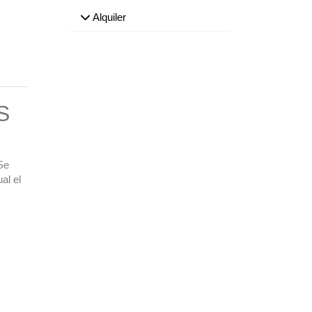
Alquiler
S
Se
al el